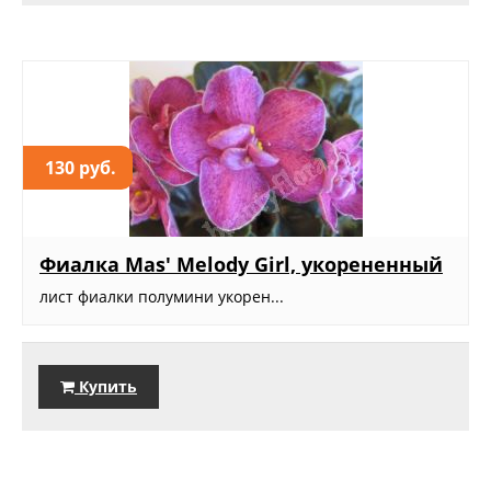
130 руб.
Фиалка Mas' Melody Girl, укорененный
лист фиалки полумини укорен...
Купить