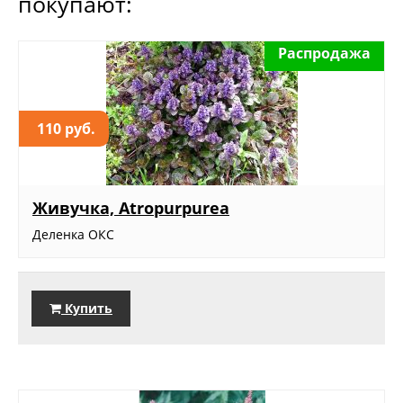
покупают:
Распродажа
110 руб.
Живучка, Atropurpurea
Деленка ОКС
Купить