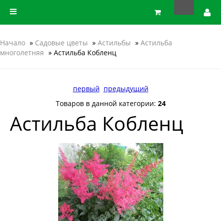
Начало
»
Садовые цветы
»
Астильбы
»
Астильба
многолетняя
» Астильба Кобленц
первый
предыдущий
Товаров в данной категории:
24
Астильба Кобленц