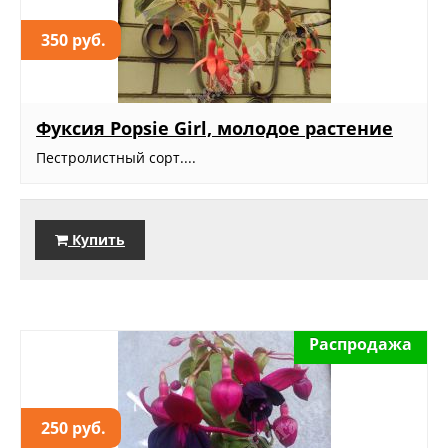
350 руб.
Фуксия Popsie Girl, молодое растение
Пестролистный сорт....
Купить
Распродажа
250 руб.