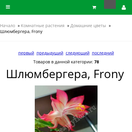
Начало
»
Комнатные растения
»
Домашние цветы
»
Шлюмбергера, Frony
первый
предыдущий
следующий
последний
Товаров в данной категории:
78
Шлюмбергера, Frony