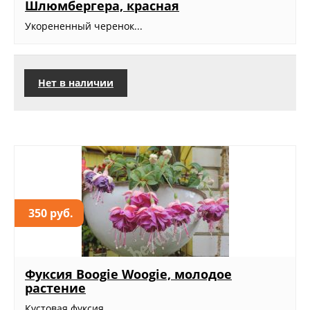
Шлюмбергера, красная
Укорененный черенок...
Нет в наличии
350 руб.
Фуксия Boogie Woogie, молодое
растение
Кустовая фуксия.