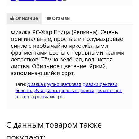
Описание
Отзывы
Фиалка РС-Жар Птица (Репкина). Очень
оригинальные, простые и полумахровые
синие с необычайно ярко-жёлтыми
фрагментами цветы с неровными краями
лепестков. Тёмно-зелёная, волнистая
листва. Обильное цветение. Яркий,
запоминающийся сорт.
Тэги:
фиалка крупноцветковая
фиалки фэнтези
бело голубая фиалка
желтые фиалки
фиалка сорт
рс
сорта рс
фиалка рс
С данным товаром также
покупают: