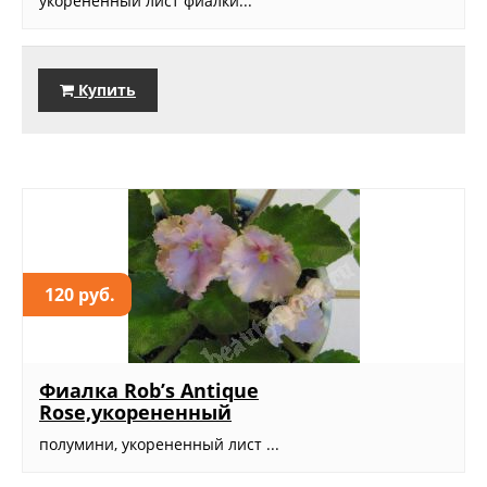
укорененный лист фиалки...
Купить
120 руб.
Фиалка Rob’s Antique
Rose,укорененный
полумини, укорененный лист ...