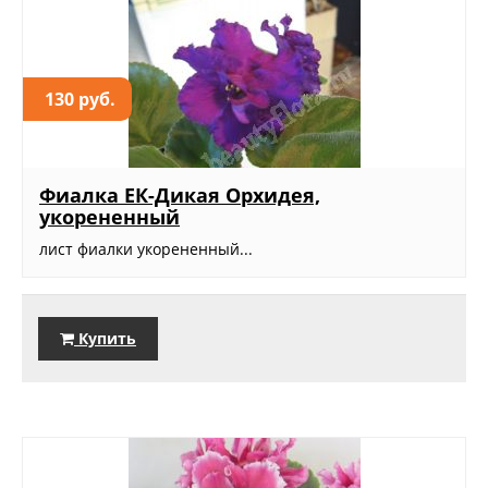
130 руб.
Фиалка ЕК-Дикая Орхидея,
укорененный
лист фиалки укорененный...
Купить