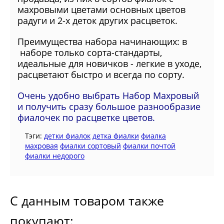
махровыми цветами основных цветов
радуги и
2-х деток других расцветок
.
Преимущества набора начинающих: в
наборе только сорта-стандарты,
идеальные для новичков - легкие в уходе,
расцветают быстро и всегда по сорту.
Очень удобно выбрать Набор Махровый
и получить сразу большое разнообразие
фиалочек по расцветке цветов.
Тэги:
детки фиалок
детка фиалки
фиалка
махровая
фиалки сортовый
фиалки почтой
фиалки недорого
С данным товаром также
покупают: