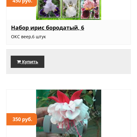
450 руб.
Набор ирис бородатый, 6
ОКС веер,6 штук
Купить
350 руб.