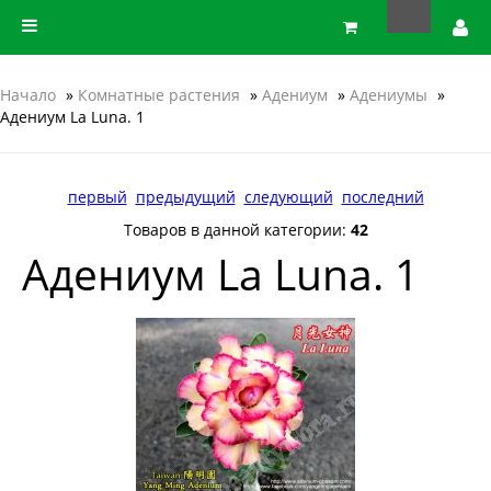
Начало
»
Комнатные растения
»
Адениум
»
Адениумы
»
Адениум La Luna. 1
первый
предыдущий
следующий
последний
Товаров в данной категории:
42
Адениум La Luna. 1