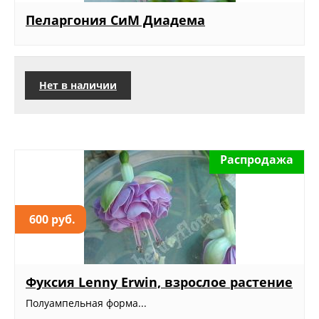
Пеларгония СиМ Диадема
Нет в наличии
Распродажа
600 руб.
Фуксия Lenny Erwin, взрослое растение
Полуампельная форма...