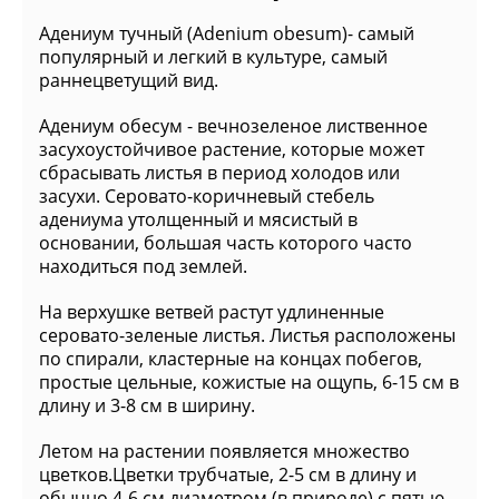
Адениум тучный (Adenium obesum)- самый
популярный и легкий в культуре, самый
раннецветущий вид.
Адениум обесум - вечнозеленое лиственное
засухоустойчивое растение, которые может
сбрасывать листья в период холодов или
засухи. Серовато-коричневый стебель
адениума утолщенный и мясистый в
основании, большая часть которого часто
находиться под землей.
На верхушке ветвей растут удлиненные
серовато-зеленые листья. Листья расположены
по спирали, кластерные на концах побегов,
простые цельные, кожистые на ощупь, 6-15 см в
длину и 3-8 см в ширину.
Летом на растении появляется множество
цветков.Цветки трубчатые, 2-5 см в длину и
обычно 4-6 см диаметром (в природе) с пятью