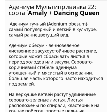
Адениум Мультипрививка 22:
сорта
Amaly
+
Dancing Queen
Адениум тучный (Adenium obesum)-
самый популярный и легкий в культуре,
самый раннецветущий вид.
Адениум обесум - вечнозеленое
лиственное засухоустойчивое растение,
которые может сбрасывать листья в
период холодов или засухи. Серовато-
коричневый стебель адениума
утолщенный и мясистый в основании,
большая часть которого часто находиться
под землей.
На верхушке ветвей растут удлиненные
серовато-зеленые листья. Листья
расположены по спирали, кластерные на
концах побегов, простые цельные,