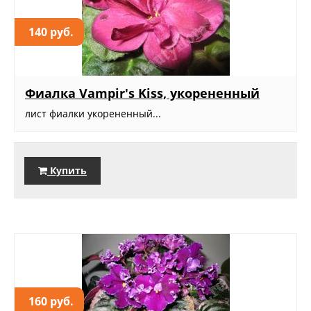
140 руб.
Фиалка Vampir's Kiss, укорененный
лист фиалки укорененный...
Купить
160 руб.