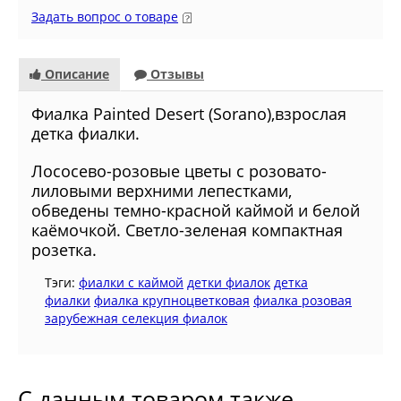
Задать вопрос о товаре
Описание
Отзывы
Фиалка Painted Desert (Sorano),взрослая
детка фиалки.
Лососево-розовые цветы с розовато-
лиловыми верхними лепестками,
обведены темно-красной каймой и белой
каёмочкой. Светло-зеленая компактная
розетка.
Тэги:
фиалки с каймой
детки фиалок
детка
фиалки
фиалка крупноцветковая
фиалка розовая
зарубежная селекция фиалок
С данным товаром также