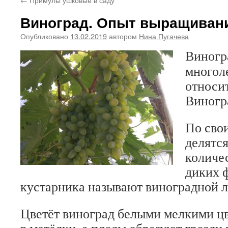
Виноград. Опыт выращиван
Опубликовано
13.02.2019
автором
Нина Пугачева
Виногра
многол
относит
Виногр
По сво
делятс
количе
диких 
кустарника называют виноградной л
Цветёт виноград белыми мелкими ц