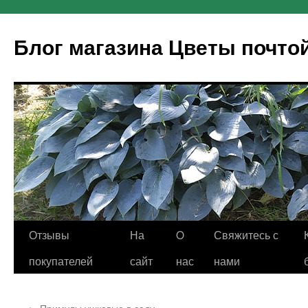
Блог магазина Цветы почто
Отзывы
На
O
Свяжитесь с
покупателей
сайт
нас
нами
←
Примулы ушковые в саду