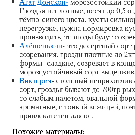
Агат Донской-
морозостойкий сорт
Гроздья неплотные, весят до 0,5кг
тёмно-синего цвета, кусты сильно
перегрузке, нужна нормировка кус
производить, то ягоды будут созре
Алёшенькин
- это десертный сорт
созревания, грозди плотные до 2кг
формы сладкие, созревает в конц
морозоустойчивый сорт выдержива
Виктория
- столовый неприхотлив
сорт, гроздья бывают до 700гр ры
со слабым налетом, овальной фор
ароматные, с тонкой кожицей, поэ
привлекателен для ос.
Похожие материалы: