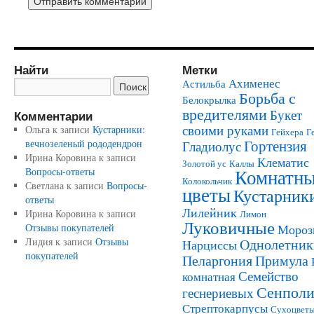
Найти
Метки
Ахименес
Астильба
Борьба с
Белокрылка
вредителями
Букет
Комментарии
своими руками
Ольга
к записи
Кустарники:
Гейхера
Г
Гортензия
вечнозеленый рододендрон
Гладиолус
Ирина Коровина
к записи
Клематис
Золотой ус
Каллы
Комнатн
Вопросы-ответы
Колокольчик
Светлана
к записи
Вопросы-
цветы
Кустарник
ответы
Лилейник
Ирина Коровина
к записи
Лимон
Луковичные
Отзывы покупателей
Мороз
Лидия
к записи
Отзывы
Однолетник
Нарциссы
покупателей
Пеларгония
Примула
Семейство
комнатная
Сенполи
геснериевых
Стрептокарпусы
Сухоцвет