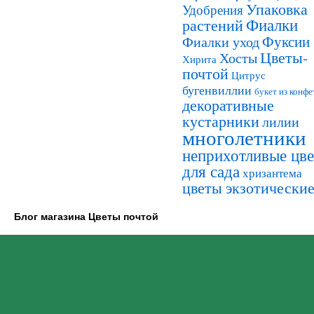
Упаковка
Удобрения
Фиалки
растений
Фуксии
Фиалки уход
Цветы-
Хосты
Хирита
почтой
Цитрус
бугенвиллии
букет из конфе
декоративные
кустарники
лилии
многолетники
неприхотливые цв
для сада
хризантема
цветы экзотически
Блог магазина Цветы почтой