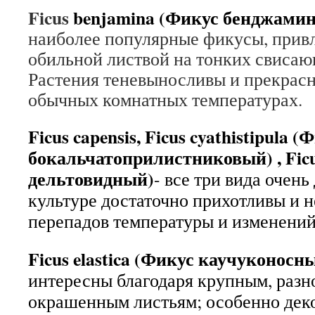
Ficus
benjamina
(
Фикус бенджами
наиболее популярные фикусы, прив
обильной листвой на тонких свисаю
Растения теневыносливы и прекрасн
обычных комнатных температурах.
Ficus capensis, Ficus cyathistipula (
Ф
бокальчатоприлистниковый
) , Fic
дельтовидный
)
- все три вида очень
культуре достаточно прихотливы и н
перепадов температуры и изменени
Ficus elastica (Фикус каучуконосн
интересны благодаря крупным, разн
окрашенным листьям; особенно дек