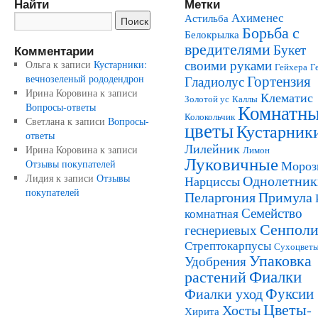
Найти
Метки
Ахименес
Астильба
Борьба с
Белокрылка
вредителями
Букет
Комментарии
своими руками
Ольга
к записи
Кустарники:
Гейхера
Г
Гортензия
вечнозеленый рододендрон
Гладиолус
Ирина Коровина
к записи
Клематис
Золотой ус
Каллы
Комнатн
Вопросы-ответы
Колокольчик
Светлана
к записи
Вопросы-
цветы
Кустарник
ответы
Лилейник
Ирина Коровина
к записи
Лимон
Луковичные
Отзывы покупателей
Мороз
Лидия
к записи
Отзывы
Однолетник
Нарциссы
покупателей
Пеларгония
Примула
Семейство
комнатная
Сенполи
геснериевых
Стрептокарпусы
Сухоцвет
Упаковка
Удобрения
Фиалки
растений
Фуксии
Фиалки уход
Цветы-
Хосты
Хирита