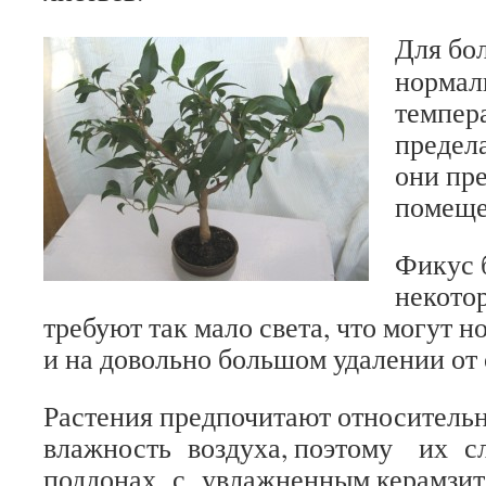
Для бо
нормал
темпер
предела
они пр
помеще
Фикус 
некотор
требуют так мало света, что могут н
и на довольно большом удалении от 
Растения предпочитают относитель
влажность воздуха, поэтому их с
поддонах с увлажненным керамзито