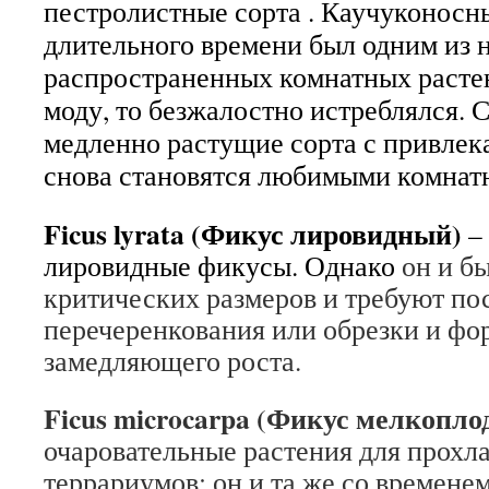
пестролистные сорта . Каучуконосн
длительного времени был одним из 
распространенных комнатных растен
моду, то безжалостно истреблялся.
медленно растущие сорта с привлек
снова становятся любимыми комнат
Ficus lyrata (Фикус лировидный)
–
лировидные фикусы. Однако
он и б
критических размеров и требуют по
перечеренкования или обрезки и ф
замедляющего роста.
Ficus microcarpa (Фикус мелкопл
очаровательные растения для прох
террариумов; он и та же со времене