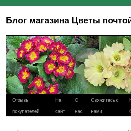
Блог магазина Цветы почто
Отзывы
На
O
Свяжитесь с
покупателей
сайт
нас
нами
←
Хризантемы – символ солнца и счастливой
С