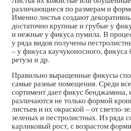
Листья их кожистые или опушенные
различающиеся по размерам и форме
Именно листья создают декоративн
достаточно крупные и грубые у фику
и нежные у фикуса пумила. В проце
у ряда видов получены пестролистн
– у фикуса каучуконосного, фикуса
ретуза и др.
Правильно выращенные фикусы спо
самые разные помещения. Среди вс
сортимент дает фикус бенджамина, е
различаются не только формой крон
листьев и их окраской – от светло-з
зеленых и пестролистных. Из ряда 
карликовый рост, с возрастом форм