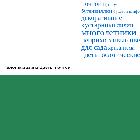
почтой
Цитрус
бугенвиллии
букет из конфе
декоративные
кустарники
лилии
многолетники
неприхотливые цв
для сада
хризантема
цветы экзотически
Блог магазина Цветы почтой