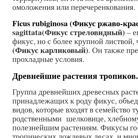
омоложения или перечеренкования.
Ficus
rubiginosa (
Фикус ржаво-кра
sagittata(Фикус стреловидный)
– е
фикус, но с более крупной листвой,
(Фикус карликовый)
. Он также пр
прохладные условия.
Древнейшие растения тропиков.
Группа древнейших древесных раст
принадлежащих к роду фикус, объед
видов, которые входят в семейство 
родственными шелковице, хлебному
полезнейшим растениям. Фикусы го
тропических дождевых лесах, и мно