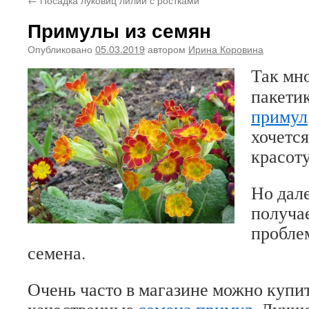
Примулы из семян
Опубликовано
05.03.2019
автором
Ирина Коровина
Так мн
пакети
примул
хочетс
красоту
Но дале
получае
проблем
семена.
Очень часто в магазине можно купит