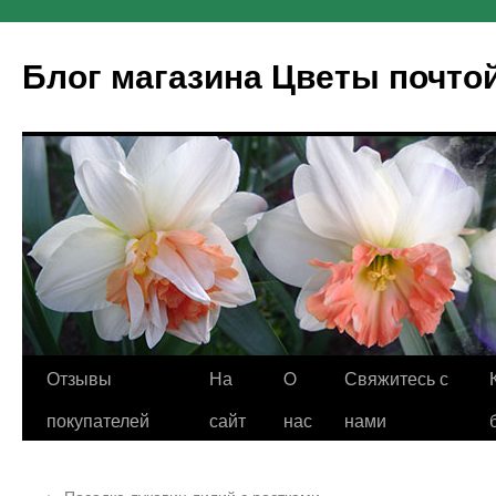
Блог магазина Цветы почто
Отзывы
На
O
Свяжитесь с
покупателей
сайт
нас
нами
←
Посадка луковиц лилий с ростками