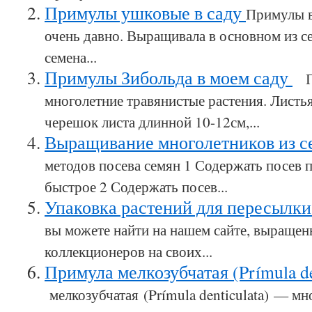
Примулы ушковые в саду
Примулы в
очень давно. Выращивала в основном из с
семена...
Примулы Зибольда в моем саду
Пр
многолетние травянистые растения. Листь
черешок листа длинной 10-12см,...
Выращивание многолетников из 
методов посева семян 1 Содержать посев п
быстрое 2 Содержать посев...
Упаковка растений для пересылк
вы можете найти на нашем сайте, выраще
коллекционеров на своих...
Примула мелкозубчатая (Prímula de
мелкозубчатая (Prímula denticulata) — мн