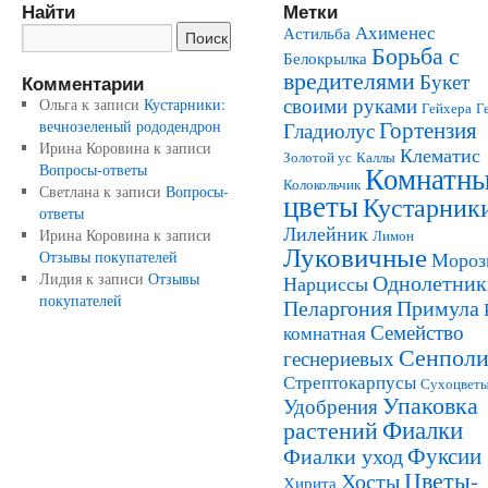
Найти
Метки
Ахименес
Астильба
Борьба с
Белокрылка
вредителями
Букет
Комментарии
своими руками
Ольга
к записи
Кустарники:
Гейхера
Г
Гортензия
вечнозеленый рододендрон
Гладиолус
Ирина Коровина
к записи
Клематис
Золотой ус
Каллы
Комнатн
Вопросы-ответы
Колокольчик
Светлана
к записи
Вопросы-
цветы
Кустарник
ответы
Лилейник
Ирина Коровина
к записи
Лимон
Луковичные
Отзывы покупателей
Мороз
Лидия
к записи
Отзывы
Однолетник
Нарциссы
покупателей
Пеларгония
Примула
Семейство
комнатная
Сенполи
геснериевых
Стрептокарпусы
Сухоцвет
Упаковка
Удобрения
Фиалки
растений
Фуксии
Фиалки уход
Цветы-
Хосты
Хирита