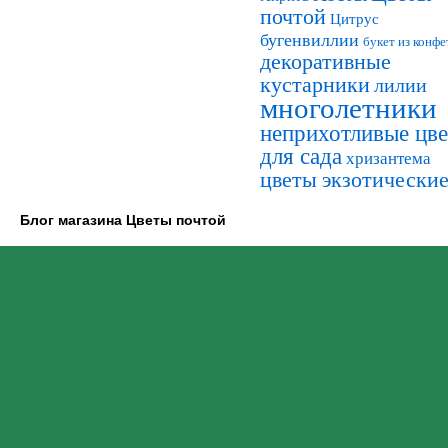
почтой
Цитрус
бугенвиллии
букет из конфе
декоративные
кустарники
лилии
многолетники
неприхотливые цв
для сада
хризантема
цветы экзотически
Блог магазина Цветы почтой