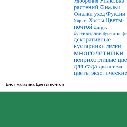
Упаковка
Удобрения
Фиалки
растений
Фуксии
Фиалки уход
Цветы-
Хосты
Хирита
почтой
Цитрус
бугенвиллии
букет из конфе
декоративные
кустарники
лилии
многолетники
неприхотливые цв
для сада
хризантема
цветы экзотически
Блог магазина Цветы почтой