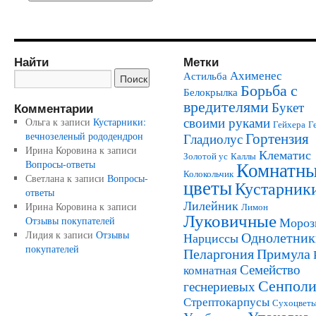
Найти
Метки
Ахименес
Астильба
Борьба с
Белокрылка
вредителями
Букет
Комментарии
своими руками
Ольга
к записи
Кустарники:
Гейхера
Г
Гортензия
вечнозеленый рододендрон
Гладиолус
Ирина Коровина
к записи
Клематис
Золотой ус
Каллы
Комнатн
Вопросы-ответы
Колокольчик
Светлана
к записи
Вопросы-
цветы
Кустарник
ответы
Лилейник
Ирина Коровина
к записи
Лимон
Луковичные
Отзывы покупателей
Мороз
Лидия
к записи
Отзывы
Однолетник
Нарциссы
покупателей
Пеларгония
Примула
Семейство
комнатная
Сенполи
геснериевых
Стрептокарпусы
Сухоцвет