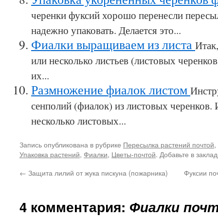
черенки фуксий хорошо перенесли пересы
надежно упаковать. Делается это...
Фиалки выращиваем из листа
Итак,
или несколько листьев (листовых черенко
их...
Размножение фиалок листом
Инстр
сенполий (фиалок) из листовых черенков. И
несколько листовых...
Запись опубликована в рубрике
Пересылка растений почтой
,
Упаковка растений
,
Фиалки
,
Цветы-почтой
. Добавьте в закла
←
Защита лилий от жука пискуна (пожарника)
Фуксии поч
4 комментария:
Фиалки почт