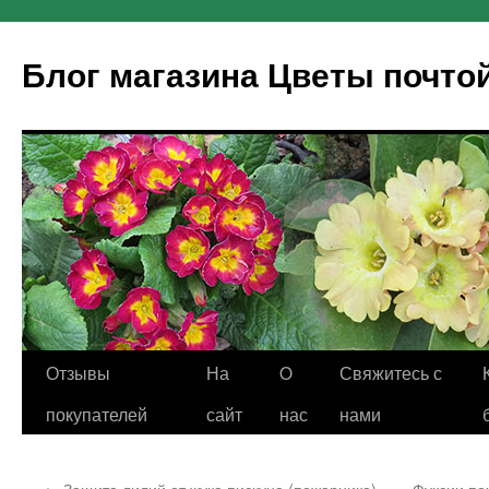
Блог магазина Цветы почто
Отзывы
На
O
Свяжитесь с
покупателей
сайт
нас
нами
←
Защита лилий от жука пискуна (пожарника)
Фуксии поч