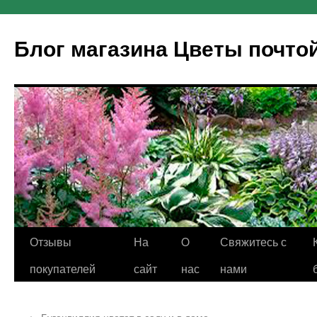
Блог магазина Цветы почто
Отзывы
На
O
Свяжитесь с
покупателей
сайт
нас
нами
←
Бугенвиллия цветет в саду и в доме