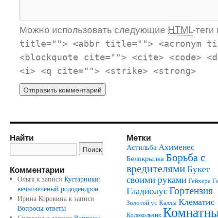
Можно использовать следующие
HTML
-теги
title=""> <abbr title=""> <acronym ti
<blockquote cite=""> <cite> <code> <d
<i> <q cite=""> <strike> <strong>
Найти
Метки
Ахименес
Астильба
Борьба с
Белокрылка
вредителями
Букет
Комментарии
своими руками
Ольга
к записи
Кустарники:
Гейхера
Г
Гортензия
вечнозеленый рододендрон
Гладиолус
Ирина Коровина
к записи
Клематис
Золотой ус
Каллы
Комнатн
Вопросы-ответы
Колокольчик
Светлана
к записи
Вопросы-