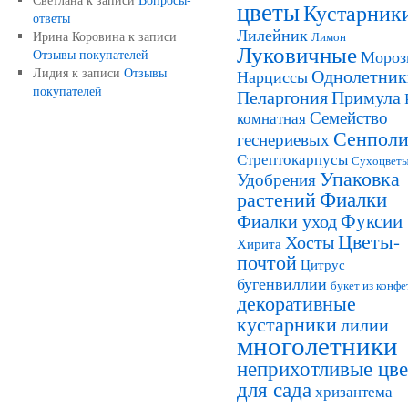
цветы
Кустарник
ответы
Лилейник
Ирина Коровина
к записи
Лимон
Луковичные
Отзывы покупателей
Мороз
Лидия
к записи
Отзывы
Однолетник
Нарциссы
покупателей
Пеларгония
Примула
Семейство
комнатная
Сенполи
геснериевых
Стрептокарпусы
Сухоцвет
Упаковка
Удобрения
Фиалки
растений
Фуксии
Фиалки уход
Цветы-
Хосты
Хирита
почтой
Цитрус
бугенвиллии
букет из конфе
декоративные
кустарники
лилии
многолетники
неприхотливые цв
для сада
хризантема