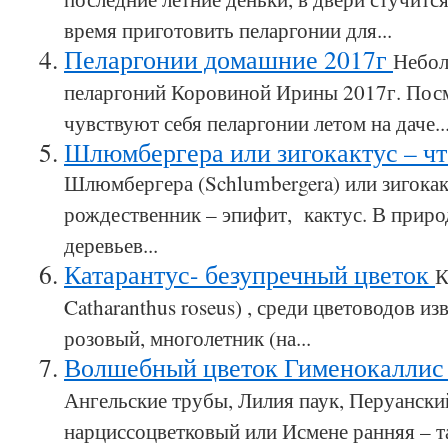
время приготовить пеларгонии для...
Пеларгонии домашние 2017г
Небол
пеларгоний Коровиной Ирины 2017г. Пос
чувствуют себя пеларгонии летом на даче...
Шлюмбергера или зигокактус – что
Шлюмбергера (Schlumbergera) или зигокак
рождественник – эпифит, кактус. В приро
деревьев...
Катарантус- безупречный цветок
К
Catharanthus roseus) , среди цветоводов и
розовый, многолетник (на...
Волшебный цветок Гименокалли
Ангельские трубы, Лилия паук, Перуански
нарциссоцветковый или Исмене ранняя – та