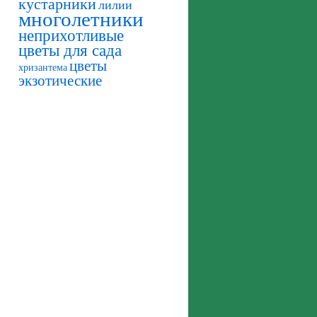
кустарники
лилии
многолетники
неприхотливые
цветы для сада
цветы
хризантема
экзотические