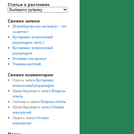
Статьи о растениях
Свежие записи
Шлюмбергера или зигокактус – что
за цветок?
Кустарники: вечнозеленый
рододендрон, часть 2
Кустарники: вечнозеленый
рододендрон
Волжанка или арункус
Упаковка растений
Свежие комментарии
Ольга
к записи
Кустарники:
вечнозеленый рододендрон
Ирина Коровина
к записи
Вопросы-
ответы
Светлана
к записи
Вопросы-ответы
Ирина Коровина
к записи
Отзывы
покупателей
Лидия
к записи
Отзывы
покупателей
Метки