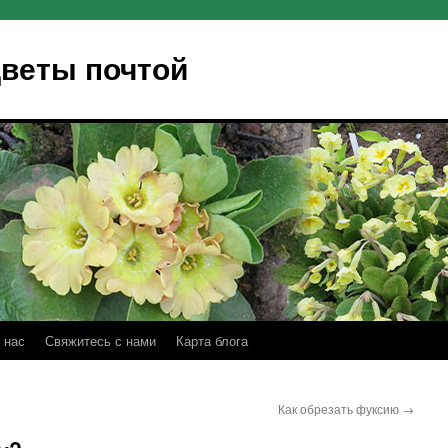
Цветы почтой
 нас
Свяжитесь с нами
Карта блога
Как обрезать фуксию
→