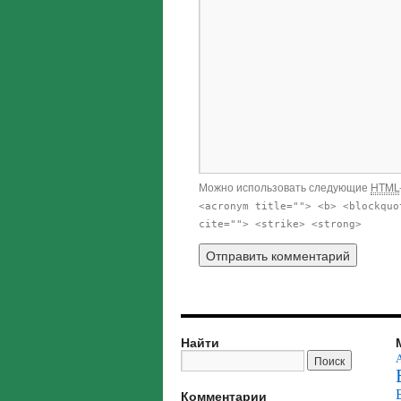
Можно использовать следующие
HTML
<acronym title=""> <b> <blockquo
cite=""> <strike> <strong>
Найти
Комментарии