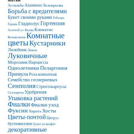
Ахименес
Астильба
Белокрылка
Борьба с вредителями
Букет своими руками
Гейхера
Гортензия
Гладиолус
Герань
Клематис
Золотой ус
Каллы
Комнатные
Колокольчик
цветы
Кустарники
Лилейник
Лимон
Луковичные
Морозник
Нарциссы
Однолетники
Пеларгония
Примула
Роза комнатная
Семейство геснериевых
Сенполия
Стрептокарпусы
Удобрения
Сухоцветы
Упаковка растений
Фиалки
Фиалки уход
Фуксии
Хосты
Хирита
Цветы-почтой
Цитрус
бугенвиллии
букет из конфет
декоративные