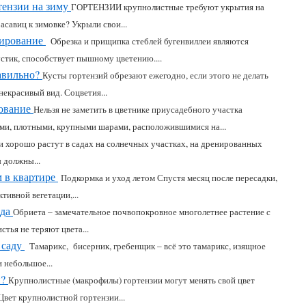
тензии на зиму
ГОРТЕНЗИИ крупнолистные требуют укрытия на
асавиц к зимовке? Укрыли свои...
мирование
Обрезка и прищипка стеблей бугенвиллеи являются
тик, способствует пышному цветению....
авильно?
Кусты гортензий обрезают ежегодно, если этого не делать
екрасивый вид. Соцветия...
рование
Нельзя не заметить в цветнике приусадебного участка
ми, плотными, крупными шарами, расположившимися на...
и хорошо растут в садах на солнечных участках, на дренированных
 должны...
 в квартире
Подкормка и уход летом Спустя месяц после пересадки,
тивной вегетации,...
ада
Обриета – замечательное почвопокровное многолетнее растение с
тья не теряют цвета...
 саду
Тамарикс, бисерник, гребенщик – всё это тамарикс, изящное
 небольшое...
и?
Крупнолистные (макрофилы) гортензии могут менять свой цвет
Цвет крупнолистной гортензии...