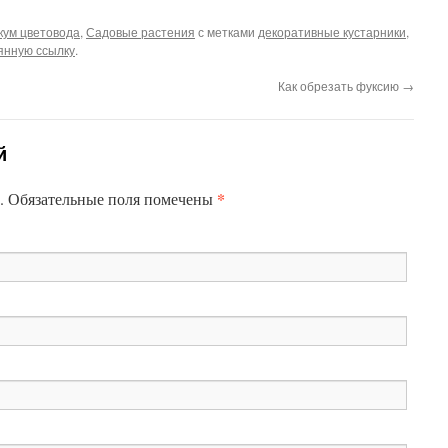
кум цветовода
,
Садовые растения
с метками
декоративные кустарники
,
янную ссылку
.
Как обрезать фуксию
→
й
*
.
Обязательные поля помечены