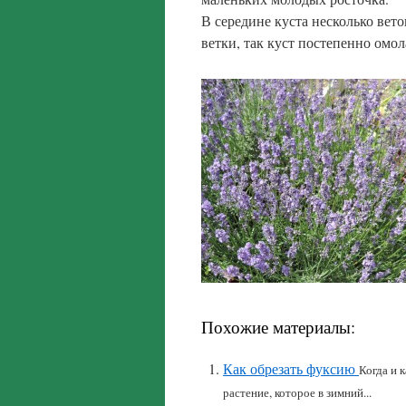
В середине куста несколько ве
ветки, так куст постепенно омо
Похожие материалы:
Как обрезать фуксию
Когда и 
растение, которое в зимний...