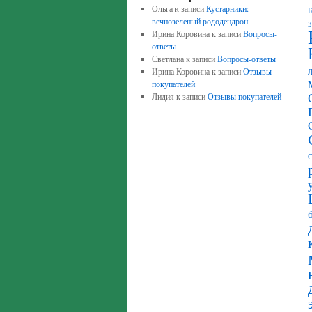
Ольга
к записи
Кустарники:
Г
вечнозеленый рододендрон
З
Ирина Коровина
к записи
Вопросы-
ответы
Светлана
к записи
Вопросы-ответы
Ирина Коровина
к записи
Отзывы
покупателей
Лидия
к записи
Отзывы покупателей
С