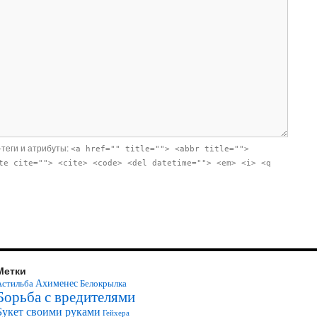
-теги и атрибуты:
<a href="" title=""> <abbr title="">
te cite=""> <cite> <code> <del datetime=""> <em> <i> <q
Метки
Ахименес
Астильба
Белокрылка
Борьба с вредителями
Букет своими руками
Гейхера