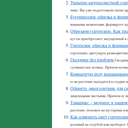
Укрытие крупнолистной гор
зиму. Вы уже подготовили своих кр
Бугенвиллея: обрезка и фор
важными моментами, формирует кус
Обрезаем гортензию. Как пр
кусты приобретают запущенный и н
Гортензия, обрезка и форми
гортензию, цветущую разноцветны
Гвоздики без проблем
Гвоздик
суглинистых почвах. Причем почвы
Комнатную розу выращиваем
если растение находится в стадии ак
Обриета -многолетник для с
зимующими листьями. Причем ее лис
Тамарикс – медонос в нашем
растение, похожее на кустарник или
Как изменить цвет гортензи
розовый на голубой или наоборот. 