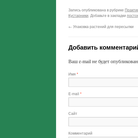
Запись опубликована в рубрике
Практи
Кустарники
. Добавьте в закладки
посто
←
Упаковка растений для пересылки
Добавить комментари
Ваш e-mail не будет опубликован
Имя
*
E-mail
*
Сайт
Комментарий