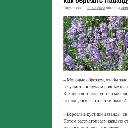
Как обрезать Лаванд
Опубликовано
30.03.2023
автором
Ири
– Молодые обрезаем, чтобы зало
результате получаем ровные шар
Каждую веточку кустика молодой
остающейся части ветки было 2-
– Взрослые кустики лаванды: сн
Потом рассматриваем каждую ста
маленьких молодых росточка.