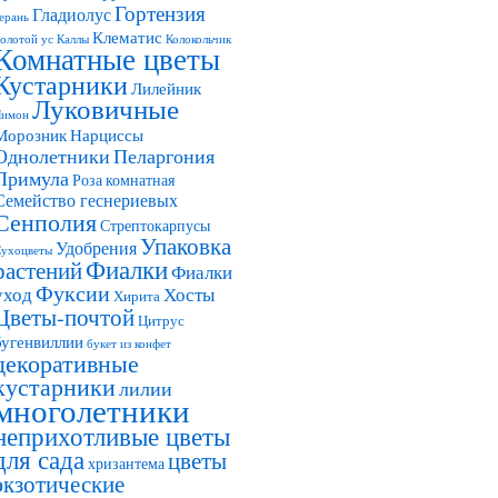
Гортензия
Гладиолус
ерань
Клематис
олотой ус
Каллы
Колокольчик
Комнатные цветы
Кустарники
Лилейник
Луковичные
Лимон
Морозник
Нарциссы
Однолетники
Пеларгония
Примула
Роза комнатная
Семейство геснериевых
Сенполия
Стрептокарпусы
Упаковка
Удобрения
ухоцветы
Фиалки
растений
Фиалки
Фуксии
уход
Хосты
Хирита
Цветы-почтой
Цитрус
бугенвиллии
букет из конфет
декоративные
кустарники
лилии
многолетники
неприхотливые цветы
для сада
цветы
хризантема
экзотические